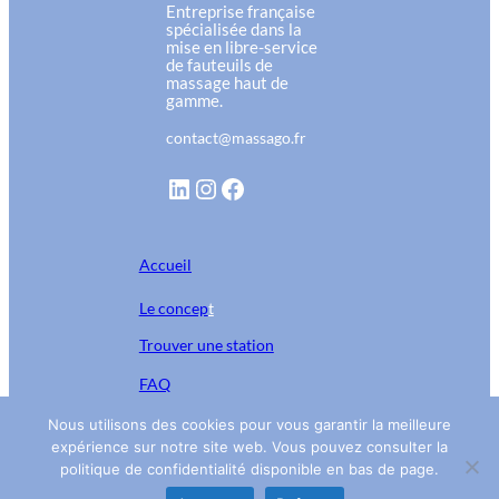
Entreprise française
spécialisée dans la
mise en libre-service
de fauteuils de
massage haut de
gamme.
contact@massago.fr
LinkedIn
Instagram
Facebook
Accueil
Le concep
t
Trouver une station
FAQ
Nous utilisons des cookies pour vous garantir la meilleure
Contactez-nous
expérience sur notre site web. Vous pouvez consulter la
Mentions légales
politique de confidentialité disponible en bas de page.
Politique de confidentialité